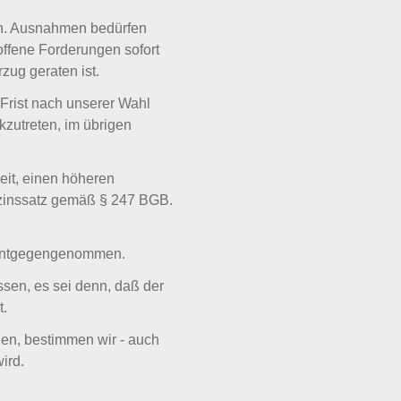
en. Ausnahmen bedürfen
offene Forderungen sofort
zug geraten ist.
 Frist nach unserer Wahl
zutreten, im übrigen
eit, einen höheren
zinssatz gemäß § 247 BGB.
 entgegengenommen.
ssen, es sei denn, daß der
t.
gen, bestimmen wir - auch
ird.