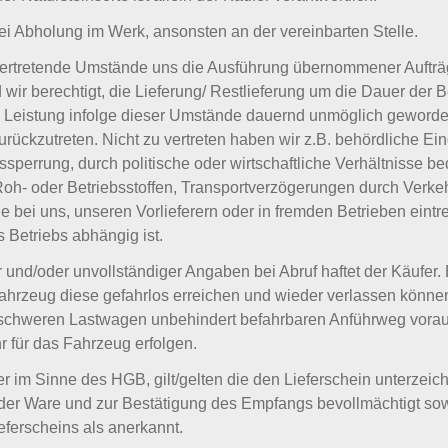
bei Abholung im Werk, ansonsten an der vereinbarten Stelle.
 vertretende Umstände uns die Ausführung übernommener Auftr
wir berechtigt, die Lieferung/ Restlieferung um die Dauer der 
 Leistung infolge dieser Umstände dauernd unmöglich geworden
urückzutreten. Nicht zu vertreten haben wir z.B. behördliche Ei
ssperrung, durch politische oder wirtschaftliche Verhältnisse be
h- oder Betriebsstoffen, Transportverzögerungen durch Verke
 bei uns, unseren Vorlieferern oder in fremden Betrieben eintr
 Betriebs abhängig ist.
r und/oder unvollständiger Angaben bei Abruf haftet der Käufer. 
ahrzeug diese gefahrlos erreichen und wieder verlassen können
t schweren Lastwagen unbehindert befahrbaren Anführweg vor
 für das Fahrzeug erfolgen.
er im Sinne des HGB, gilt/gelten die den Lieferschein unterzei
er Ware und zur Bestätigung des Empfangs bevollmächtigt sowi
ferscheins als anerkannt.