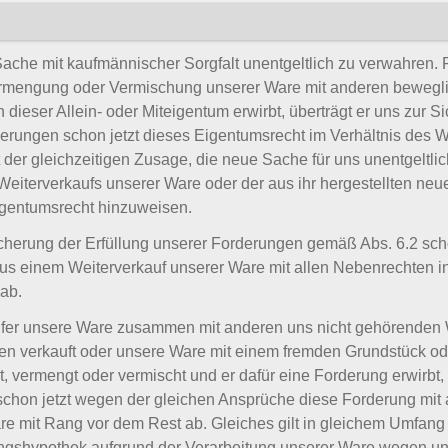
e uns zustehenden Sicherungen insoweit freigeben, als deren 
Sache mit kaufmännischer Sorgfalt unentgeltlich zu verwahren. F
ermengung oder Vermischung unserer Ware mit anderen bewegl
dieser Allein- oder Miteigentum erwirbt, überträgt er uns zur S
derungen schon jetzt dieses Eigentumsrecht im Verhältnis des
 der gleichzeitigen Zusage, die neue Sache für uns unentgeltl
Weiterverkaufs unserer Ware oder der aus ihr hergestellten ne
gentumsrecht hinzuweisen.
Sicherung der Erfüllung unserer Forderungen gemäß Abs. 6.2 scho
s einem Weiterverkauf unserer Ware mit allen Nebenrechten i
ab.
äufer unsere Ware zusammen mit anderen uns nicht gehörenden
en verkauft oder unsere Ware mit einem fremden Grundstück od
 vermengt oder vermischt und er dafür eine Forderung erwirbt,
ns schon jetzt wegen der gleichen Ansprüche diese Forderung mit
e mit Rang vor dem Rest ab. Gleiches gilt in gleichem Umfang 
ngshypothek aufgrund der Verarbeitung unserer Ware wegen un