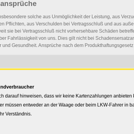
zansprüche
sbesondere solche aus Unmöglichkeit der Leistung, aus Verzug
hen Pflichten, aus Verschulden bei Vertragsschluß und aus auße
t sie bei Vertragsschluß nicht vorhersehbare Schäden betreffe
ber Fahrlässigkeit von uns. Dies gilt nicht bei Schadensersat
r und Gesundheit. Ansprüche nach dem Produkthaftungsgesetz 
te
t bis zur vollständigen Erfüllung unserer Kaufpreisforderung un
Ware weder verpfänden noch sicherungsübereignen. Doch darf e
 Endverbraucher
ufen oder verarbeiten, es sei denn,
seinen Vertragspartner bereits im voraus einem Dritten wirksam
ch darauf hinweisen, dass wir keine Kartenzahlungen anbieten
rch ihn zu einer neuen beweglichen Sache erfolgt in unserem Au
er müssen entweder an der Waage oder beim LKW-Fahrer in ba
lichkeiten erwachsen. Wir räumen dem Käufer schon jetzt an 
Ihr Verständnis.
es Wertes der neuen Sache zum Werte unserer Ware ein.
richt dem in der Rechnung ausgewiesenen Kaufpreis zuzüglich