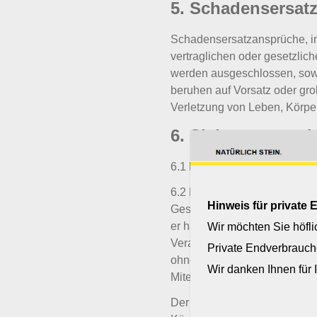
5. Schadensersat
Schadensersatzansprüche, in
vertraglichen oder gesetzlic
werden ausgeschlossen, sowei
beruhen auf Vorsatz oder gro
Verletzung von Leben, Körpe
6. Sicherungsrech
6.1 Die gelieferte Ware bleib
6.2 Der Käufer darf unsere 
Hinweis für private
Geschäftsverkehr weiterverka
er hätte den Anspruch gegen 
Wir möchten Sie höfli
Verarbeitung unserer Ware du
Private Endverbrauch
ohne daß uns daraus Verbind
Wir danken Ihnen für 
Miteigentum im Verhältnis d
Der Wert unserer Ware entsp