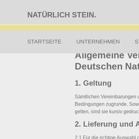
NATÜRLICH STEIN.
Zum
STARTSEITE
UNTERNEHMEN
S
Inhalt
Allgemeine Ve
springen
Deutschen Natu
1. Geltung
Sämtlichen Vereinbarungen u
Bedingungen zugrunde. Sowei
gelten, sind sie kursiv gedruc
2. Lieferung und
2.1 Für die richtige Auswahl d