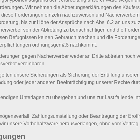
derungen. Wir nehmen die Abtretungserklärungen des Käufers h
r diese Forderungen einzeln nachzuweisen und Nacherwerbern d
rderung, bis zur Höhe der Ansprüche nach Abs. 6.2 an uns zu za
cherwerber von der Abtretung zu benachrichtigen und die Forde
sen Befugnissen keinen Gebrauch machen und die Forderungen
verpflichtungen ordnungsgemäß nachkommt.
orderungen gegen Nacherwerber weder an Dritte abtreten noch v
sverbot vereinbaren.
elten unsere Sicherungen als Sicherung der Erfüllung unserer
ndung oder jeder anderen Beeinträchtigung unserer Rechte durc
otwendigen Unterlagen zu übergeben und uns zur Last fallende In
mögensverfall, Zahlungsumstellung oder Beantragung der Eröf
wir unsere Vorbehaltsware herausverlangen, ohne vom Vertrag 
ngungen