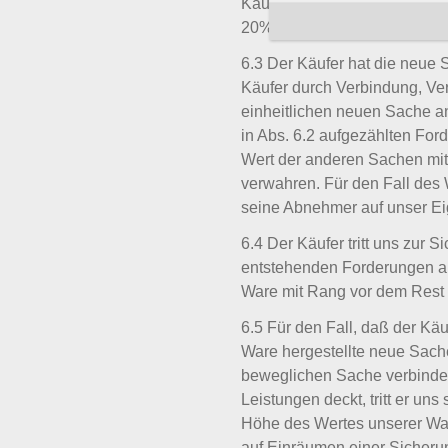
Käufers werden wir daher di
20% übersteigt.
6.3 Der Käufer hat die neue 
Käufer durch Verbindung, V
einheitlichen neuen Sache an 
in Abs. 6.2 aufgezählten For
Wert der anderen Sachen mit
verwahren. Für den Fall des 
seine Abnehmer auf unser Ei
6.4 Der Käufer tritt uns zur 
entstehenden Forderungen au
Ware mit Rang vor dem Rest 
6.5 Für den Fall, daß der K
Ware hergestellte neue Sach
beweglichen Sache verbindet,
Leistungen deckt, tritt er u
Höhe des Wertes unserer War
auf Einräumen einer Sicheru