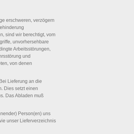
äge erschweren, verzögern
Behinderung
, sind wir berechtigt, vom
ngriffe, unvorhersehbare
dingte Arbeitsstörungen,
hrsstörung und
eten, von denen
Bei Lieferung an die
. Dies setzt einen
aus. Das Abladen muß
chnender) Person(en) uns
e unser Lieferverzeichnis