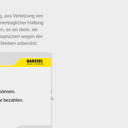
, aus Verletzung von
rvertraglicher Haftung
n, es sei denn, sie
zansprüchen wegen der
bleiben unberührt.
ser Eigentum.
r sie im gewöhnlichen
 abgetreten. Eine etwaige
 können.
ftrag mit Wirkung für uns,
r bezahlen.
der neuen Sache
 20%. Auf Verlangen des