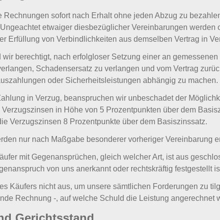
re Rechnungen sofort nach Erhalt ohne jeden Abzug zu bezahl
. Ungeachtet etwaiger diesbezüglicher Vereinbarungen werden 
 der Erfüllung von Verbindlichkeiten aus demselben Vertrag in Ver
d wir berechtigt, nach erfolgloser Setzung einer an gemessenen
verlangen, Schadensersatz zu verlangen und vom Vertrag zurück
auszahlungen oder Sicherheitsleistungen abhängig zu machen.
 Zahlung in Verzug, beanspruchen wir unbeschadet der Möglichk
 Verzugszinsen in Höhe von 5 Prozentpunkten über dem Basis
ie Verzugszinsen 8 Prozentpunkte über dem Basiszinssatz.
rden nur nach Maßgabe besonderer vorheriger Vereinbarung
ufer mit Gegenansprüchen, gleich welcher Art, ist aus geschlo
enanspruch von uns anerkannt oder rechtskräftig festgestellt is
s Käufers nicht aus, um unsere sämtlichen Forderungen zu til
fende Rechnung -, auf welche Schuld die Leistung angerechnet w
und Gerichtsstand