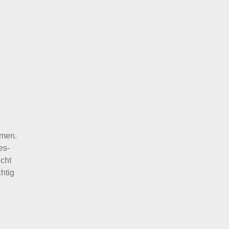
mmen.
es-
cht
htig