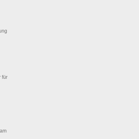
lung
 für
 am