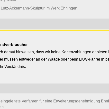
 Lutz-Ackermann-Skulptur im Werk Ehningen.
e die Einrichtung eines Betonrecyclingplatzes vom Landratsam
it wird die Umwelt geschont und Ressourcen gespart. Die bei
 Endverbraucher
werken anfallenden Materialien sollen wieder in den
ch darauf hinweisen, dass wir keine Kartenzahlungen anbieten
slauf zurückgeführt werden. Eines dieser Materialien ist Beton.
er müssen entweder an der Waage oder beim LKW-Fahrer in ba
 Sieb- und Brechtechnik bereiten wir zertifiziertes Material auf.
Ihr Verständnis.
etzung der Kiesaufbereitungsanlage am Standort Inzigkofen/La
eingeleitete Verfahren für eine Erweiterungsgenehmigung Ehn
en.