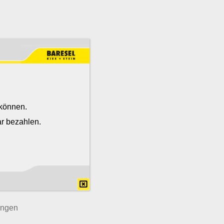
t
m
 können.
 Mit
r bezahlen.
iz.
ingen