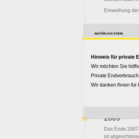
Einweihung der
2012
Im Februar wurd
genehmigt. Dam
Hinweis für private
Abbruch von Bau
Wir möchten Sie höfli
Stoffwechselkrei
Private Endverbrauch
einer geeigneten
Wir danken Ihnen für 
Generalinstands
2009
Das Ende 2007 
ist abgeschloss