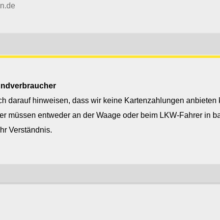
in.de
 Endverbraucher
ch darauf hinweisen, dass wir keine Kartenzahlungen anbieten
er müssen entweder an der Waage oder beim LKW-Fahrer in ba
 Verladezeiten
Ihr Verständnis.
:
16:30 Uhr