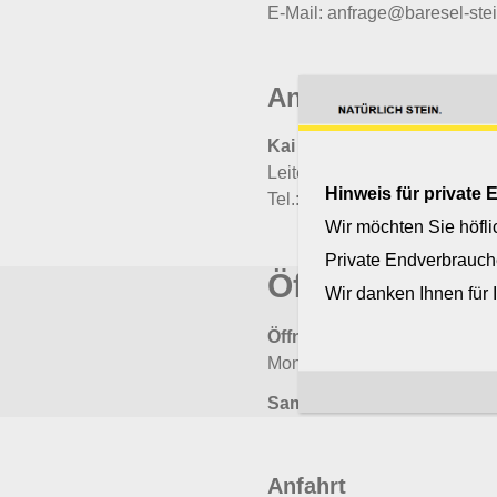
E-Mail: anfrage@baresel-ste
Ansprechpartner:
Kai Schurr
Leiter Umschlagplatz
Hinweis für private
Tel.: 07472 1428
Wir möchten Sie höfli
Private Endverbrauch
Öffnungs- und
Wir danken Ihnen für 
Öffnungszeiten Verwaltung
Montag – Freitag von 7:00 – 
Samstag geschlossen
Anfahrt